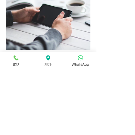
系統化課程及紀錄
電話
地址
WhatsApp
Beyond Math的數學課程全系統化，
教材及筆記由導師透過多年教學經
驗，加上不斷優化編寫而成的。除了
每個topic齊集不同考試題型及模擬試
卷外，不同難度的題目也有系統地分
類好，讓學生能根據自己的能力熟習
題目，更有信心面對學校或DSE數學
考試。此外，Beyond Math會將每個