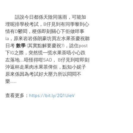
        話說今日都係天陰同落雨，可能加
埋呢排學校考試，B仔見到有同學黎到心
情有D鬱悶，梗係即刻關心下佢做咩事
la，原來岩岩係朗豪坊買左水果茶慶祝聽
日考 
數學
 (其實點解要慶祝?)，諗住post
下IG之際，突然慌一慌水果茶唔小心跌
左落地….唔怪得咁SAD， B仔見到咁即刻
沖返杯走果肉水果茶俾佢，點知小妮子
原來係因為考試好大壓力所以悶悶不
樂……
查看更多：
https://bit.ly/2Q1UieV