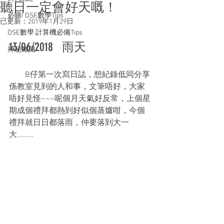
聽日一定會好天嘅！
必睇! DSE數學Tips
已更新：
2019年1月29日
DSE數學 計算機必備Tips
13/06/2018   雨天 
神秘知識
        B仔第一次寫日誌，想紀錄低同分享
係教室見到的人和事，文筆唔好，大家
唔好見怪~~~呢個月天氣好反常，上個星
期成個禮拜都熱到好似個蒸爐咁，今個
禮拜就日日都落雨，仲要落到大一
大………