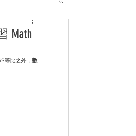
 Math
還是GS等比之外，
數