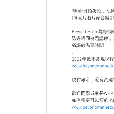
*啊sir日拍夜拍，
(每段片嘅片頭音樂
Beyond Math
透過唔同例題講解，
省課餘温習時間
.
2022年數學常規課
www.beyondmathedu.
.
現在報名，還有高達$
歡迎同學或家長WHAT
如有需要可以預約老
www.beyondmathedu