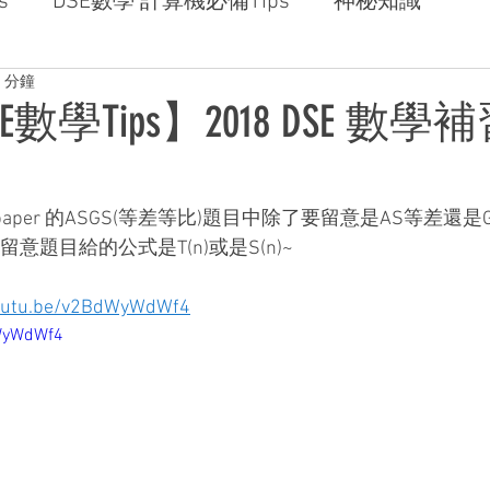
s
DSE數學 計算機必備Tips
神秘知識
 分鐘
數學Tips】2018 DSE 數學補習
ast paper 的ASGS(等差等比)題目中除了要留意是AS等差
留意題目給的公式是T(n)或是S(n)~
tu.be/v2BdWyWdWf4
dWyWdWf4