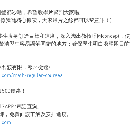
拍到聲都沙晒，希望教學片幫到大家啦
都係我哋精心揀㗎，大家睇片之餘都可以留意吓！)
 為每個學生度身訂造目標和進度，深入淺出教授唔同concept
釐清學生容易誤解同錯的地方；確保學生明白處理題目的
程(名額有限，報名從速)
com/math-regular-courses
500優惠！
SAPP/電話查詢。
師，免費面談了解及安排進度。
.com