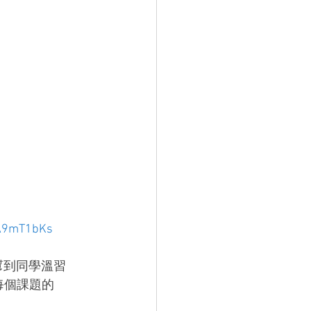
kA9mT1bKs
可以幫到同學溫習
解同每個課題的